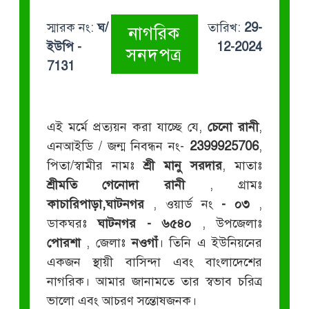
স্মারক নং:
ঘ/
তারিখ:
29-
নাগরিক
ইউপি -
12-2024
সনদপত্র
7131
এই মর্মে প্রত্যয়ন করা যাচ্ছে যে,
চেনো রানী
,
এনআইডি / জন্ম নিবন্ধন নং-
2399925706
,
পিতা/স্বামীর নামঃ
শ্রী মানু সরদার
, মাতাঃ
শ্রীমতি গেনোদা রানী
, গ্রামঃ
কাচারিপাড়া,ঘাটনগর
, ওয়ার্ড নং
- ০৩
,
ডাকঘরঃ
ঘাটনগর - ৬৫৪০
, উপজেলাঃ
পোরশা
, জেলাঃ
নওগাঁ
। তিনি এ ইউনিয়নের
একজন স্থায়ী বাসিন্দা এবং বাংলাদেশের
নাগরিক। আমার জানামতে তার স্বভাব চরিত্র
ভালো এবং আচরণ সন্তোষজনক।