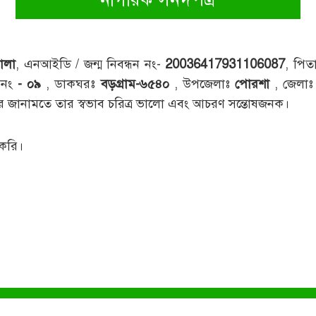
ালা
, এনআইডি / জন্ম নিবন্ধন নং-
20036417931106087
, পিতা
 নং
- ০৯
, ডাকঘরঃ
বড়গ্রাম-৬৫৪০
, উপজেলাঃ
পোরশা
, জেলা
র জানামতে তার স্বভাব চরিত্র ভালো এবং আচরণ সন্তোষজনক।
 করি।