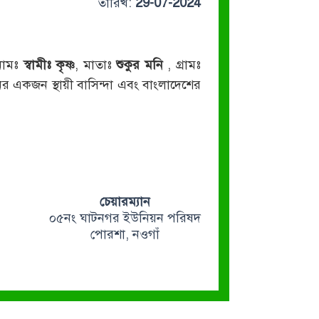
তারিখ:
29-07-2024
 নামঃ
স্বামীঃ কৃষ্ণ
, মাতাঃ
শুকুর মনি
, গ্রামঃ
র একজন স্থায়ী বাসিন্দা এবং বাংলাদেশের
চেয়ারম্যান
০৫নং ঘাটনগর ইউনিয়ন পরিষদ
পোরশা, নওগাঁ