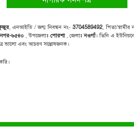
ুজুর
, এনআইডি / জন্ম নিবন্ধন নং-
3704589492
, পিতা/স্বামীর
টনগর-৬৫৪০
, উপজেলাঃ
পোরশা
, জেলাঃ
নওগাঁ
। তিনি এ ইউনিয়নে
িত্র ভালো এবং আচরণ সন্তোষজনক।
 করি।