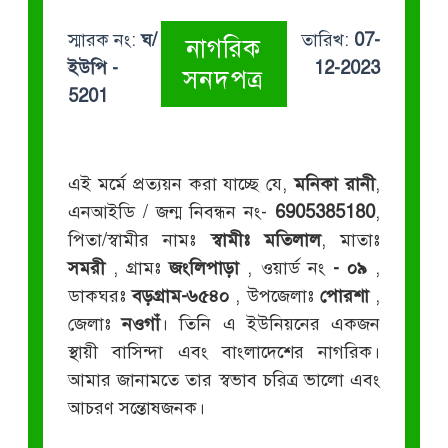
স্মারক নং:
ঘ/
তারিখ:
07-
নাগরিক
ইউপি -
12-2023
সনদপত্র
5201
এই মর্মে প্রত্যয়ন করা যাচ্ছে যে,
মনিকা রানী
,
এনআইডি / জন্ম নিবন্ধন নং-
6905385180
,
পিতা/স্বামীর নামঃ
স্বামীঃ মতিলাল
, মাতাঃ
সমরী
, গ্রামঃ
জংলিপাড়া
, ওয়ার্ড নং
- ০৯
,
ডাকঘরঃ
বড়গ্রাম-৬৫৪০
, উপজেলাঃ
পোরশা
,
জেলাঃ
নওগাঁ
। তিনি এ ইউনিয়নের একজন
স্থায়ী বাসিন্দা এবং বাংলাদেশের নাগরিক।
আমার জানামতে তার স্বভাব চরিত্র ভালো এবং
আচরণ সন্তোষজনক।