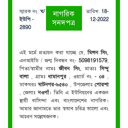
স্মারক নং:
ঘ/
তারিখ:
18-
নাগরিক
ইউপি -
12-2022
সনদপত্র
2890
এই মর্মে প্রত্যয়ন করা যাচ্ছে যে,
মিলন সিং
,
এনআইডি / জন্ম নিবন্ধন নং-
5098191579
,
পিতা/স্বামীর নামঃ
জীবন সিং
, মাতাঃ
সিন্দু
বালা
, গ্রামঃ
ধামানপুর
, ওয়ার্ড নং
- ০৪
,
ডাকঘরঃ
ঘাটনগর-৬৫৪০
, উপজেলাঃ
পোরশা
, জেলাঃ
নওগাঁ
। তিনি এ ইউনিয়নের একজন
স্থায়ী বাসিন্দা এবং বাংলাদেশের নাগরিক।
আমার জানামতে তার স্বভাব চরিত্র ভালো এবং
আচরণ সন্তোষজনক।