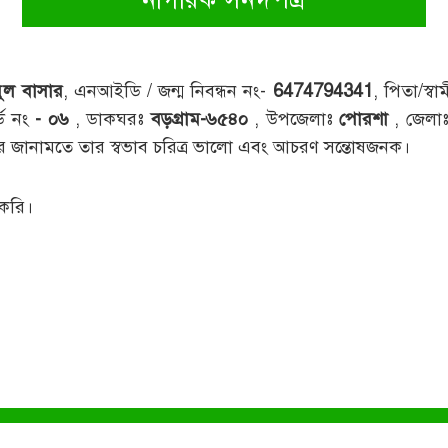
ুল বাসার
, এনআইডি / জন্ম নিবন্ধন নং-
6474794341
, পিতা/স্ব
্ড নং
- ০৬
, ডাকঘরঃ
বড়গ্রাম-৬৫৪০
, উপজেলাঃ
পোরশা
, জেলা
র জানামতে তার স্বভাব চরিত্র ভালো এবং আচরণ সন্তোষজনক।
 করি।