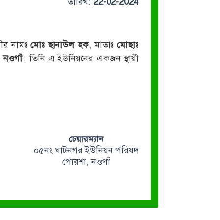
তারিখ:
22-02-2024
ামীর নামঃ
মোঃ ছানাউল হক
, মাতাঃ
মোছাঃ
ঃ
নওগাঁ
। তিনি এ ইউনিয়নের একজন স্থায়ী
চেয়ারম্যান
০৫নং ঘাটনগর ইউনিয়ন পরিষদ
পোরশা, নওগাঁ