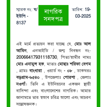
স্মারক নং:
ঘ/
তারিখ:
19-
নাগরিক
ইউপি -
03-2025
সনদপত্র
8137
এই মর্মে প্রত্যয়ন করা যাচ্ছে যে,
মোঃ আল
আমিন
, এনআইডি / জন্ম নিবন্ধন নং-
20066417931118730
, পিতা/স্বামীর নামঃ
মোঃ এনামুল হক
, মাতাঃ
মোছাঃ শরিফা বেগম
, গ্রামঃ
বাংধারা
, ওয়ার্ড নং
- ০৮
, ডাকঘরঃ
বড়গ্রাম-৬৫৪০
, উপজেলাঃ
পোরশা
, জেলাঃ
নওগাঁ
। তিনি এ ইউনিয়নের একজন স্থায়ী
বাসিন্দা এবং বাংলাদেশের নাগরিক। আমার
জানামতে তার স্বভাব চরিত্র ভালো এবং আচরণ
সন্তোষজনক।