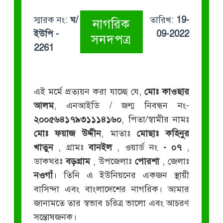
স্মারক নং:
ঘ/
তারিখ:
19-
নাগরিক
ইউপি -
09-2022
সনদপত্র
2261
এই মর্মে প্রত্যয়ন করা যাচ্ছে যে,
মোঃ কাওছার
আলম
, এনআইডি / জন্ম নিবন্ধন নং-
২০০৫৬৪১৭৯৩১১১৪১৬০
, পিতা/স্বামীর নামঃ
মোঃ ফয়াজ উদ্দীন
, মাতাঃ
মোছাঃ কহিনুর
খাতুন
, গ্রামঃ
বানইল
, ওয়ার্ড নং
- ০৭
,
ডাকঘরঃ
বড়গ্রাম
, উপজেলাঃ
পোরশা
, জেলাঃ
নওগাঁ
। তিনি এ ইউনিয়নের একজন স্থায়ী
বাসিন্দা এবং বাংলাদেশের নাগরিক। আমার
জানামতে তার স্বভাব চরিত্র ভালো এবং আচরণ
সন্তোষজনক।