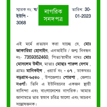
স্মারক নং:
ঘ/
তারিখ:
30-
নাগরিক
ইউপি -
01-2023
সনদপত্র
3068
এই মর্মে প্রত্যয়ন করা যাচ্ছে যে,
মোঃ
জাকারিয়া হোসাইন
, এনআইডি / জন্ম নিবন্ধন
নং-
7359352460
, পিতা/স্বামীর নামঃ
মোঃ
মোসলেম উদ্দীন
, মাতাঃ
মোছাঃ পারুল বেগম
,
গ্রামঃ
মানিকইল
, ওয়ার্ড নং
- ০৭
, ডাকঘরঃ
বড়গ্রাম-৬৫৪০
, উপজেলাঃ
পোরশা
, জেলাঃ
নওগাঁ
। তিনি এ ইউনিয়নের একজন স্থায়ী
বাসিন্দা এবং বাংলাদেশের নাগরিক। আমার
জানামতে তার স্বভাব চরিত্র ভালো এবং আচরণ
সন্তোষজনক।