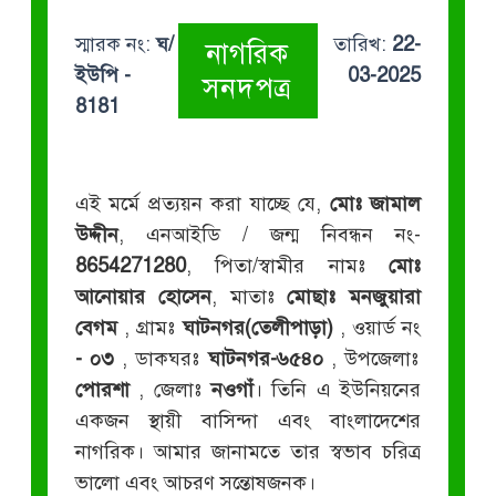
স্মারক নং:
ঘ/
তারিখ:
22-
নাগরিক
ইউপি -
03-2025
সনদপত্র
8181
এই মর্মে প্রত্যয়ন করা যাচ্ছে যে,
মোঃ জামাল
উদ্দীন
, এনআইডি / জন্ম নিবন্ধন নং-
8654271280
, পিতা/স্বামীর নামঃ
মোঃ
আনোয়ার হোসেন
, মাতাঃ
মোছাঃ মনজুয়ারা
বেগম
, গ্রামঃ
ঘাটনগর(তেলীপাড়া)
, ওয়ার্ড নং
- ০৩
, ডাকঘরঃ
ঘাটনগর-৬৫৪০
, উপজেলাঃ
পোরশা
, জেলাঃ
নওগাঁ
। তিনি এ ইউনিয়নের
একজন স্থায়ী বাসিন্দা এবং বাংলাদেশের
নাগরিক। আমার জানামতে তার স্বভাব চরিত্র
ভালো এবং আচরণ সন্তোষজনক।