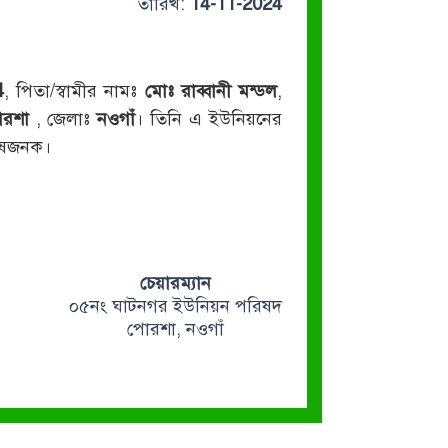
তারিখ:
14-11-2024
4
, পিতা/স্বামীর নামঃ
মোঃ রাব্বানী মন্ডল
,
োরশা
, জেলাঃ
নওগাঁ
। তিনি এ ইউনিয়নের
তোষজনক।
চেয়ারম্যান
০৫নং ঘাটনগর ইউনিয়ন পরিষদ
পোরশা, নওগাঁ