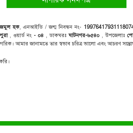
াজমুল হক
, এনআইডি / জন্ম নিবন্ধন নং-
1997641793111807
পুরা
, ওয়ার্ড নং
- ০৪
, ডাকঘরঃ
ঘাটনগর-৬৫৪০
, উপজেলাঃ
প
 নাগরিক। আমার জানামতে তার স্বভাব চরিত্র ভালো এবং আচরণ সন্
 করি।