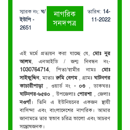
স্মারক নং:
ঘ/
তারিখ:
14-
নাগরিক
ইউপি -
11-2022
সনদপত্র
2651
এই মর্মে প্রত্যয়ন করা যাচ্ছে যে,
মোঃ নুর
আলম
, এনআইডি / জন্ম নিবন্ধন নং-
1030764714
, পিতা/স্বামীর নামঃ
মোঃ
সাইফুদ্দিন
, মাতাঃ
রুমি বেগম
, গ্রামঃ
ঘাটনগর
কাচারীপাড়া
, ওয়ার্ড নং
- ০৩
, ডাকঘরঃ
ঘাটনগর-৬৫৪০
, উপজেলাঃ
পোরশা
, জেলাঃ
নওগাঁ
। তিনি এ ইউনিয়নের একজন স্থায়ী
বাসিন্দা এবং বাংলাদেশের নাগরিক। আমার
জানামতে তার স্বভাব চরিত্র ভালো এবং আচরণ
সন্তোষজনক।