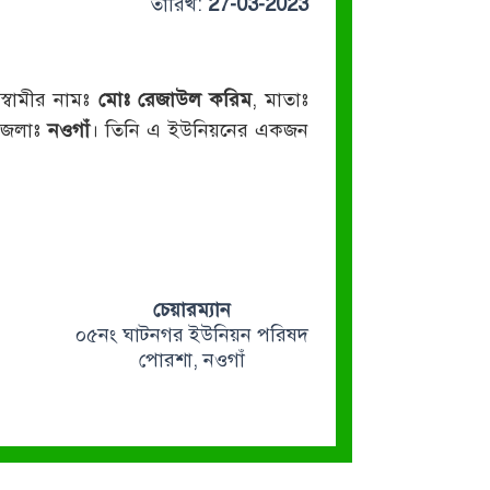
তারিখ:
27-03-2023
/স্বামীর নামঃ
মোঃ রেজাউল করিম
, মাতাঃ
 জেলাঃ
নওগাঁ
। তিনি এ ইউনিয়নের একজন
চেয়ারম্যান
০৫নং ঘাটনগর ইউনিয়ন পরিষদ
পোরশা, নওগাঁ