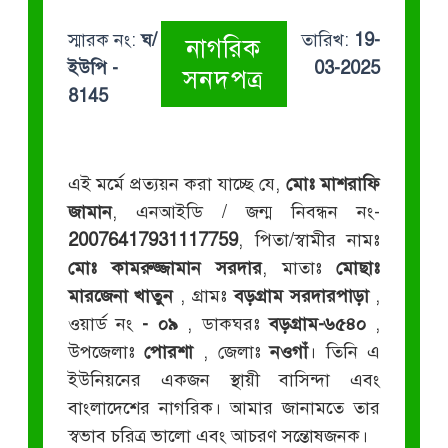
স্মারক নং:
ঘ/
তারিখ:
19-
নাগরিক
ইউপি -
03-2025
সনদপত্র
8145
এই মর্মে প্রত্যয়ন করা যাচ্ছে যে,
মোঃ মাশরাফি
জামান
, এনআইডি / জন্ম নিবন্ধন নং-
20076417931117759
, পিতা/স্বামীর নামঃ
মোঃ কামরুজ্জামান সরদার
, মাতাঃ
মোছাঃ
মারজেনা খাতুন
, গ্রামঃ
বড়গ্রাম সরদারপাড়া
,
ওয়ার্ড নং
- ০৯
, ডাকঘরঃ
বড়গ্রাম-৬৫৪০
,
উপজেলাঃ
পোরশা
, জেলাঃ
নওগাঁ
। তিনি এ
ইউনিয়নের একজন স্থায়ী বাসিন্দা এবং
বাংলাদেশের নাগরিক। আমার জানামতে তার
স্বভাব চরিত্র ভালো এবং আচরণ সন্তোষজনক।