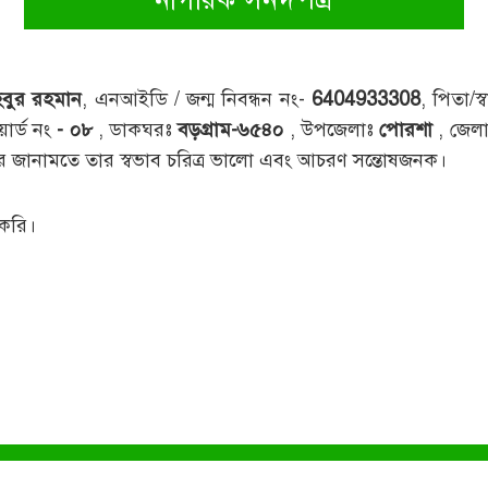
বুর রহমান
, এনআইডি / জন্ম নিবন্ধন নং-
6404933308
, পিতা/স
য়ার্ড নং
- ০৮
, ডাকঘরঃ
বড়গ্রাম-৬৫৪০
, উপজেলাঃ
পোরশা
, জেল
র জানামতে তার স্বভাব চরিত্র ভালো এবং আচরণ সন্তোষজনক।
 করি।