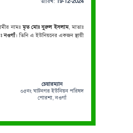
তারিখ:
19-12-2024
্বামীর নামঃ
মৃত মোঃ নুরুল ইসলাম
, মাতাঃ
াঃ
নওগাঁ
। তিনি এ ইউনিয়নের একজন স্থায়ী
চেয়ারম্যান
০৫নং ঘাটনগর ইউনিয়ন পরিষদ
পোরশা, নওগাঁ