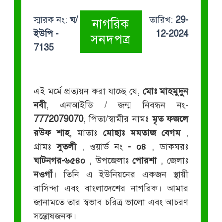
স্মারক নং:
ঘ/
তারিখ:
29-
নাগরিক
ইউপি -
12-2024
সনদপত্র
7135
এই মর্মে প্রত্যয়ন করা যাচ্ছে যে,
মোঃ মাহমুদুন
নবী
, এনআইডি / জন্ম নিবন্ধন নং-
7772079070
, পিতা/স্বামীর নামঃ
মৃত ফজলে
রউফ শাহ
, মাতাঃ
মোছাঃ মমতাজ বেগম
,
গ্রামঃ
সুতলী
, ওয়ার্ড নং
- ০৪
, ডাকঘরঃ
ঘাটনগর-৬৫৪০
, উপজেলাঃ
পোরশা
, জেলাঃ
নওগাঁ
। তিনি এ ইউনিয়নের একজন স্থায়ী
বাসিন্দা এবং বাংলাদেশের নাগরিক। আমার
জানামতে তার স্বভাব চরিত্র ভালো এবং আচরণ
সন্তোষজনক।