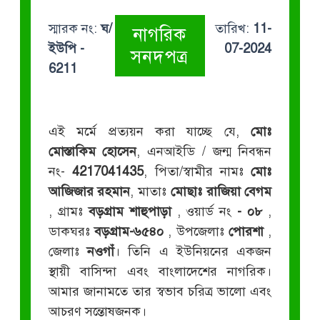
স্মারক নং:
ঘ/
তারিখ:
11-
নাগরিক
ইউপি -
07-2024
সনদপত্র
6211
এই মর্মে প্রত্যয়ন করা যাচ্ছে যে,
মোঃ
মোস্তাকিম হোসেন
, এনআইডি / জন্ম নিবন্ধন
নং-
4217041435
, পিতা/স্বামীর নামঃ
মোঃ
আজিজার রহমান
, মাতাঃ
মোছাঃ রাজিয়া বেগম
, গ্রামঃ
বড়গ্রাম শাহুপাড়া
, ওয়ার্ড নং
- ০৮
,
ডাকঘরঃ
বড়গ্রাম-৬৫৪০
, উপজেলাঃ
পোরশা
,
জেলাঃ
নওগাঁ
। তিনি এ ইউনিয়নের একজন
স্থায়ী বাসিন্দা এবং বাংলাদেশের নাগরিক।
আমার জানামতে তার স্বভাব চরিত্র ভালো এবং
আচরণ সন্তোষজনক।