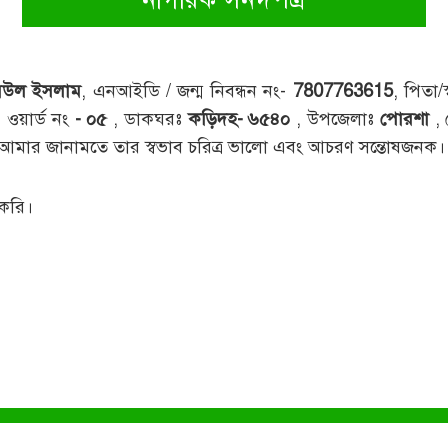
িউল ইসলাম
, এনআইডি / জন্ম নিবন্ধন নং-
7807763615
, পিতা/
, ওয়ার্ড নং
- ০৫
, ডাকঘরঃ
কড়িদহ- ৬৫৪০
, উপজেলাঃ
পোরশা
,
ক। আমার জানামতে তার স্বভাব চরিত্র ভালো এবং আচরণ সন্তোষজনক।
 করি।