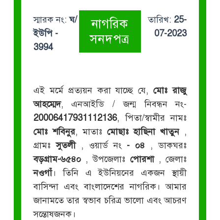
স্মারক নং:
ঘ/
তারিখ:
25-
নাগরিক
ইউপি -
07-2023
সনদপত্র
3994
এই মর্মে প্রত্যয়ন করা যাচ্ছে যে,
মোঃ রাজু
আহম্মেদ
, এনআইডি / জন্ম নিবন্ধন নং-
20006417931112136
, পিতা/স্বামীর নামঃ
মোঃ শবিনুর
, মাতাঃ
মোছাঃ হাছিনা খাতুন
,
গ্রামঃ
সুতলী
, ওয়ার্ড নং
- ০৪
, ডাকঘরঃ
বড়গ্রাম-৬৫৪০
, উপজেলাঃ
পোরশা
, জেলাঃ
নওগাঁ
। তিনি এ ইউনিয়নের একজন স্থায়ী
বাসিন্দা এবং বাংলাদেশের নাগরিক। আমার
জানামতে তার স্বভাব চরিত্র ভালো এবং আচরণ
সন্তোষজনক।