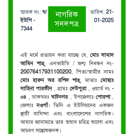
স্মারক নং:
ঘ/
তারিখ:
21-
নাগরিক
ইউপি -
01-2025
সনদপত্র
7344
এই মর্মে প্রত্যয়ন করা যাচ্ছে যে,
মোঃ সামাদ
আমিন শাহ্
, এনআইডি / জন্ম নিবন্ধন নং-
20076417931100200
, পিতা/স্বামীর নামঃ
মোঃ হারুন অর রশিদ শাহ্
, মাতাঃ
মোছাঃ
সাহিনা পারভীন
, গ্রামঃ
দেউপুরা
, ওয়ার্ড নং
-
০৪
, ডাকঘরঃ
ঘাটনগর
, উপজেলাঃ
পোরশা
,
জেলাঃ
নওগাঁ
। তিনি এ ইউনিয়নের একজন
স্থায়ী বাসিন্দা এবং বাংলাদেশের নাগরিক।
আমার জানামতে তার স্বভাব চরিত্র ভালো এবং
আচরণ সন্তোষজনক।