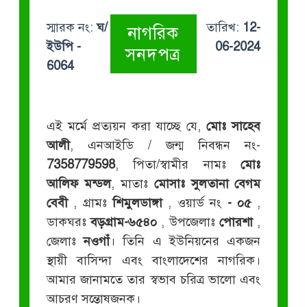
স্মারক নং:
ঘ/
তারিখ:
12-
নাগরিক
ইউপি -
06-2024
সনদপত্র
6064
এই মর্মে প্রত্যয়ন করা যাচ্ছে যে,
মোঃ সাহেব
আলী
, এনআইডি / জন্ম নিবন্ধন নং-
7358779598
, পিতা/স্বামীর নামঃ
মোঃ
আলিফ মন্ডল
, মাতাঃ
মোসাঃ সুলতানা বেগম
বেবী
, গ্রামঃ
শিমুলডাঙ্গা
, ওয়ার্ড নং
- ০৫
,
ডাকঘরঃ
বড়গ্রাম-৬৫৪০
, উপজেলাঃ
পোরশা
,
জেলাঃ
নওগাঁ
। তিনি এ ইউনিয়নের একজন
স্থায়ী বাসিন্দা এবং বাংলাদেশের নাগরিক।
আমার জানামতে তার স্বভাব চরিত্র ভালো এবং
আচরণ সন্তোষজনক।