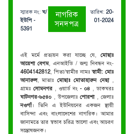
স্মারক নং:
ঘ/
তারিখ:
20-
নাগরিক
ইউপি -
01-2024
সনদপত্র
5391
এই মর্মে প্রত্যয়ন করা যাচ্ছে যে,
মোছাঃ
আয়েশা বেগম
, এনআইডি / জন্ম নিবন্ধন নং-
4604142812
, পিতা/স্বামীর নামঃ
স্বামী: মোঃ
আনারুল
, মাতাঃ
মোছাঃ মোতাহারুন নেছা
,
গ্রামঃ
সোমনগর
, ওয়ার্ড নং
- ০৪
, ডাকঘরঃ
ঘাটনগর-৬৫৪০
, উপজেলাঃ
পোরশা
, জেলাঃ
নওগাঁ
। তিনি এ ইউনিয়নের একজন স্থায়ী
বাসিন্দা এবং বাংলাদেশের নাগরিক। আমার
জানামতে তার স্বভাব চরিত্র ভালো এবং আচরণ
সন্তোষজনক।