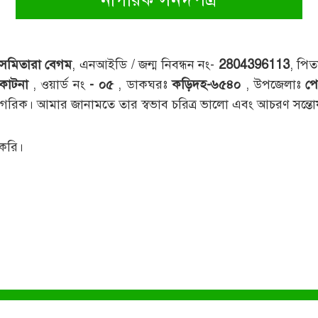
সমিতারা বেগম
, এনআইডি / জন্ম নিবন্ধন নং-
2804396113
, পিত
কাটনা
, ওয়ার্ড নং
- ০৫
, ডাকঘরঃ
কড়িদহ-৬৫৪০
, উপজেলাঃ
প
 নাগরিক। আমার জানামতে তার স্বভাব চরিত্র ভালো এবং আচরণ সন্
 করি।