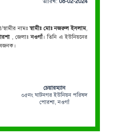
তারিখ:
08-02-2024
া/স্বামীর নামঃ
স্বামীঃ মোঃ নজরুল ইসলাম
,
োরশা
, জেলাঃ
নওগাঁ
। তিনি এ ইউনিয়নের
তোষজনক।
চেয়ারম্যান
০৫নং ঘাটনগর ইউনিয়ন পরিষদ
পোরশা, নওগাঁ