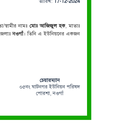
তারিখ:
17-12-2024
তা/স্বামীর নামঃ
মোঃ আজিজুল হক
, মাতাঃ
 জেলাঃ
নওগাঁ
। তিনি এ ইউনিয়নের একজন
চেয়ারম্যান
০৫নং ঘাটনগর ইউনিয়ন পরিষদ
পোরশা, নওগাঁ