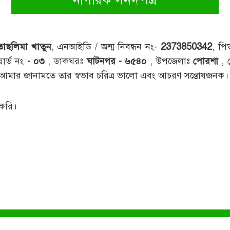
তাছলিমা খাতুন
, এনআইডি / জন্ম নিবন্ধন নং-
2373850342
, পি
ার্ড নং
- ০৩
, ডাকঘরঃ
ঘাটনগর - ৬৫৪০
, উপজেলাঃ
পোরশা
,
ক। আমার জানামতে তার স্বভাব চরিত্র ভালো এবং আচরণ সন্তোষজনক।
 করি।