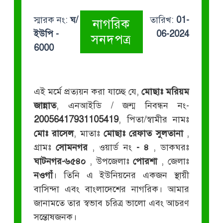
স্মারক নং:
ঘ/
তারিখ:
01-
নাগরিক
ইউপি -
06-2024
সনদপত্র
6000
এই মর্মে প্রত্যয়ন করা যাচ্ছে যে,
মোছাঃ মরিয়ম
জান্নাত
, এনআইডি / জন্ম নিবন্ধন নং-
20056417931105419
, পিতা/স্বামীর নামঃ
মোঃ রাসেল
, মাতাঃ
মোছাঃ রেফাত সুলতানা
,
গ্রামঃ
সোমনগর
, ওয়ার্ড নং
- ৪
, ডাকঘরঃ
ঘাটনগর-৬৫৪০
, উপজেলাঃ
পোরশা
, জেলাঃ
নওগাঁ
। তিনি এ ইউনিয়নের একজন স্থায়ী
বাসিন্দা এবং বাংলাদেশের নাগরিক। আমার
জানামতে তার স্বভাব চরিত্র ভালো এবং আচরণ
সন্তোষজনক।