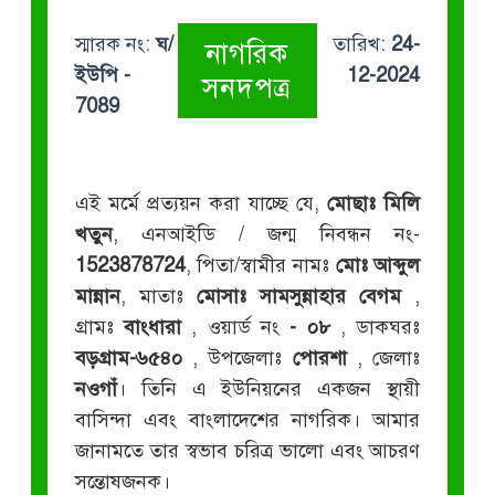
স্মারক নং:
ঘ/
তারিখ:
24-
নাগরিক
ইউপি -
12-2024
সনদপত্র
7089
এই মর্মে প্রত্যয়ন করা যাচ্ছে যে,
মোছাঃ মিলি
খতুন
, এনআইডি / জন্ম নিবন্ধন নং-
1523878724
, পিতা/স্বামীর নামঃ
মোঃ আব্দুল
মান্নান
, মাতাঃ
মোসাঃ সামসুন্নাহার বেগম
,
গ্রামঃ
বাংধারা
, ওয়ার্ড নং
- ০৮
, ডাকঘরঃ
বড়গ্রাম-৬৫৪০
, উপজেলাঃ
পোরশা
, জেলাঃ
নওগাঁ
। তিনি এ ইউনিয়নের একজন স্থায়ী
বাসিন্দা এবং বাংলাদেশের নাগরিক। আমার
জানামতে তার স্বভাব চরিত্র ভালো এবং আচরণ
সন্তোষজনক।