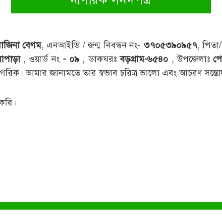
োজিনা বেগম
, এনআইডি / জন্ম নিবন্ধন নং-
৩৭০৫৩৯০৯৫৭
, পিতা/
য়াপাড়া
, ওয়ার্ড নং
- ০৯
, ডাকঘরঃ
বড়গ্রাম-৬৫৪০
, উপজেলাঃ
প
 নাগরিক। আমার জানামতে তার স্বভাব চরিত্র ভালো এবং আচরণ সন্
 করি।