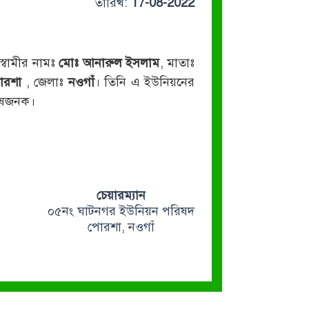
তারিখ:
17-08-2022
স্বামীর নামঃ
মোঃ আনারুল ইসলাম
, মাতাঃ
োরশা
, জেলাঃ
নওগাঁ
। তিনি এ ইউনিয়নের
তোষজনক।
চেয়ারম্যান
০৫নং ঘাটনগর ইউনিয়ন পরিষদ
পোরশা, নওগাঁ