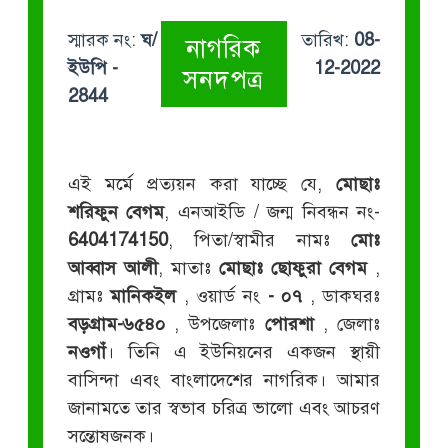
স্মারক নং:
ঘ/
তারিখ:
08-
নাগরিক
ইউপি -
12-2022
সনদপত্র
2844
এই মর্মে প্রত্যয়ন করা যাচ্ছে যে,
মোছাঃ
শরিফুন বেগম
, এনআইডি / জন্ম নিবন্ধন নং-
6404174150
, পিতা/স্বামীর নামঃ
মোঃ
আব্বাস আলী
, মাতাঃ
মোছাঃ ছোফুরা বেগম
,
গ্রামঃ
মানিকইল
, ওয়ার্ড নং
- ০৭
, ডাকঘরঃ
বড়গ্রাম-৬৫৪০
, উপজেলাঃ
পোরশা
, জেলাঃ
নওগাঁ
। তিনি এ ইউনিয়নের একজন স্থায়ী
বাসিন্দা এবং বাংলাদেশের নাগরিক। আমার
জানামতে তার স্বভাব চরিত্র ভালো এবং আচরণ
সন্তোষজনক।