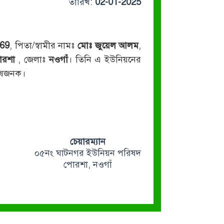
তারিখ:
02-01-2025
69
, পিতা/স্বামীর নামঃ
মোঃ জুয়েল আলম
,
োরশা
, জেলাঃ
নওগাঁ
। তিনি এ ইউনিয়নের
তোষজনক।
চেয়ারম্যান
০৫নং ঘাটনগর ইউনিয়ন পরিষদ
পোরশা, নওগাঁ