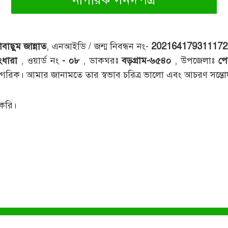
বাছুম জান্নাত
, এনআইডি / জন্ম নিবন্ধন নং-
202164179311172
ংধারা
, ওয়ার্ড নং
- ০৮
, ডাকঘরঃ
বড়গ্রাম-৬৫৪০
, উপজেলাঃ
প
 নাগরিক। আমার জানামতে তার স্বভাব চরিত্র ভালো এবং আচরণ সন্
 করি।