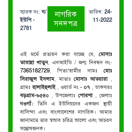
স্মারক নং:
ঘ/
তারিখ:
24-
নাগরিক
ইউপি -
11-2022
সনদপত্র
2781
এই মর্মে প্রত্যয়ন করা যাচ্ছে যে,
মোসাঃ
তামান্না খাতুন
, এনআইডি / জন্ম নিবন্ধন নং-
7365182729
, পিতা/স্বামীর নামঃ
মোঃ
সিরাজুল ইসলাম
, মাতাঃ
মোসাঃ আতয়ারা
,
গ্রামঃ
হালাইহুলাই
, ওয়ার্ড নং
- ০৭
, ডাকঘরঃ
বড়গ্রাম-৬৫৪০
, উপজেলাঃ
পোরশা
, জেলাঃ
নওগাঁ
। তিনি এ ইউনিয়নের একজন স্থায়ী
বাসিন্দা এবং বাংলাদেশের নাগরিক। আমার
জানামতে তার স্বভাব চরিত্র ভালো এবং আচরণ
সন্তোষজনক।