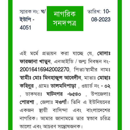
স্মারক নং:
ঘ/
তারিখ:
10-
নাগরিক
ইউপি -
08-2023
সনদপত্র
4051
এই মর্মে প্রত্যয়ন করা যাচ্ছে যে,
মোসাঃ
ফারজানা খাতুন
, এনআইডি / জন্ম নিবন্ধন নং-
20016416942002270
, পিতা/স্বামীর নামঃ
স্বামীঃ মোঃ মিনহাজুল আবেদীন
, মাতাঃ
মোছাঃ
কহিনুর
, গ্রামঃ
ডালমনিপাড়া
, ওয়ার্ড নং
- ০২
, ডাকঘরঃ
ঘাটনগর -৬৫৪০
, উপজেলাঃ
পোরশা
, জেলাঃ
নওগাঁ
। তিনি এ ইউনিয়নের
একজন স্থায়ী বাসিন্দা এবং বাংলাদেশের
নাগরিক। আমার জানামতে তার স্বভাব চরিত্র
ভালো এবং আচরণ সন্তোষজনক।