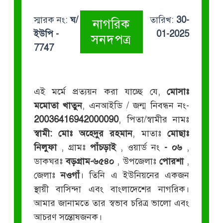
স্মারক নং:
ঘ/
তারিখ:
30-
নাগরিক
ইউপি -
01-2025
সনদপত্র
7747
এই মর্মে প্রত্যয়ন করা যাচ্ছে যে,
মোসাঃ
মমোতা খাতুন
, এনআইডি / জন্ম নিবন্ধন নং-
20036416942000090
, পিতা/স্বামীর নামঃ
স্বামী: মোঃ অহেদুর রহমান
, মাতাঃ
মোছাঃ
নিলুফা
, গ্রামঃ
পাঁচড়াই
, ওয়ার্ড নং
- ০৬
,
ডাকঘরঃ
বড়গ্রাম-৬৫৪০
, উপজেলাঃ
পোরশা
,
জেলাঃ
নওগাঁ
। তিনি এ ইউনিয়নের একজন
স্থায়ী বাসিন্দা এবং বাংলাদেশের নাগরিক।
আমার জানামতে তার স্বভাব চরিত্র ভালো এবং
আচরণ সন্তোষজনক।