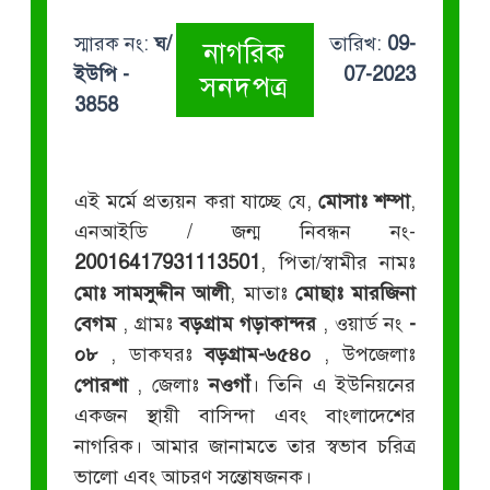
স্মারক নং:
ঘ/
তারিখ:
09-
নাগরিক
ইউপি -
07-2023
সনদপত্র
3858
এই মর্মে প্রত্যয়ন করা যাচ্ছে যে,
মোসাঃ শম্পা
,
এনআইডি / জন্ম নিবন্ধন নং-
20016417931113501
, পিতা/স্বামীর নামঃ
মোঃ সামসুদ্দীন আলী
, মাতাঃ
মোছাঃ মারজিনা
বেগম
, গ্রামঃ
বড়গ্রাম গড়াকান্দর
, ওয়ার্ড নং
-
০৮
, ডাকঘরঃ
বড়গ্রাম-৬৫৪০
, উপজেলাঃ
পোরশা
, জেলাঃ
নওগাঁ
। তিনি এ ইউনিয়নের
একজন স্থায়ী বাসিন্দা এবং বাংলাদেশের
নাগরিক। আমার জানামতে তার স্বভাব চরিত্র
ভালো এবং আচরণ সন্তোষজনক।