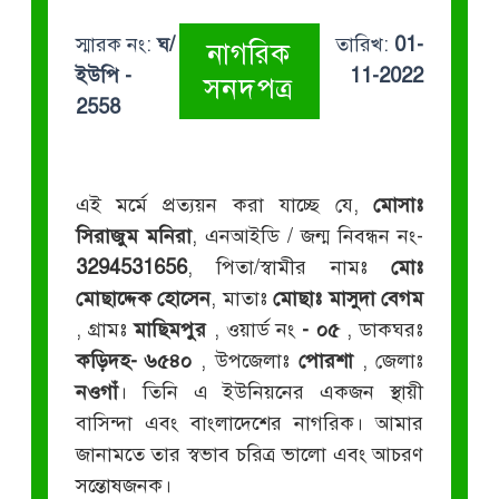
স্মারক নং:
ঘ/
তারিখ:
01-
নাগরিক
ইউপি -
11-2022
সনদপত্র
2558
এই মর্মে প্রত্যয়ন করা যাচ্ছে যে,
মোসাঃ
সিরাজুম মনিরা
, এনআইডি / জন্ম নিবন্ধন নং-
3294531656
, পিতা/স্বামীর নামঃ
মোঃ
মোছাদ্দেক হোসেন
, মাতাঃ
মোছাঃ মাসুদা বেগম
, গ্রামঃ
মাছিমপুর
, ওয়ার্ড নং
- ০৫
, ডাকঘরঃ
কড়িদহ- ৬৫৪০
, উপজেলাঃ
পোরশা
, জেলাঃ
নওগাঁ
। তিনি এ ইউনিয়নের একজন স্থায়ী
বাসিন্দা এবং বাংলাদেশের নাগরিক। আমার
জানামতে তার স্বভাব চরিত্র ভালো এবং আচরণ
সন্তোষজনক।