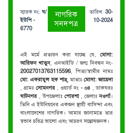
স্মারক নং:
ঘ/
তারিখ:
30-
নাগরিক
ইউপি -
10-2024
সনদপত্র
6770
এই মর্মে প্রত্যয়ন করা যাচ্ছে যে,
মোসা:
আরিফন খাতুন
, এনআইডি / জন্ম নিবন্ধন নং-
20027013763115596
, পিতা/স্বামীর নামঃ
মো: একরামুল হক শাহ্
, মাতাঃ
মোসা: জায়েদা
, গ্রামঃ
সোমনগর
, ওয়ার্ড নং
- ০৪
, ডাকঘরঃ
ঘাটনগর
, উপজেলাঃ
পোরশা
, জেলাঃ
নওগাঁ
।
তিনি এ ইউনিয়নের একজন স্থায়ী বাসিন্দা এবং
বাংলাদেশের নাগরিক। আমার জানামতে তার
স্বভাব চরিত্র ভালো এবং আচরণ সন্তোষজনক।