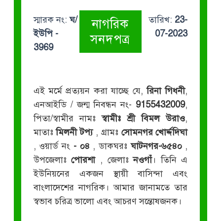
স্মারক নং:
ঘ/
তারিখ:
23-
নাগরিক
ইউপি -
07-2023
সনদপত্র
3969
এই মর্মে প্রত্যয়ন করা যাচ্ছে যে,
রিনা গিধনী
,
এনআইডি / জন্ম নিবন্ধন নং-
9155432009
,
পিতা/স্বামীর নামঃ
স্বামীঃ শ্রী বিমল উরাও
,
মাতাঃ
মিলনী টপ্য
, গ্রামঃ
সোমনগর খোর্দ্দদিঘা
, ওয়ার্ড নং
- ০৪
, ডাকঘরঃ
ঘাটনগর-৬৫৪০
,
উপজেলাঃ
পোরশা
, জেলাঃ
নওগাঁ
। তিনি এ
ইউনিয়নের একজন স্থায়ী বাসিন্দা এবং
বাংলাদেশের নাগরিক। আমার জানামতে তার
স্বভাব চরিত্র ভালো এবং আচরণ সন্তোষজনক।