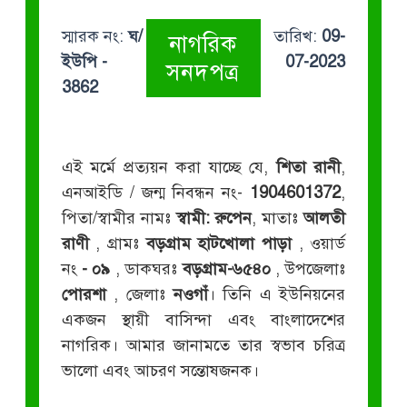
স্মারক নং:
ঘ/
তারিখ:
09-
নাগরিক
ইউপি -
07-2023
সনদপত্র
3862
এই মর্মে প্রত্যয়ন করা যাচ্ছে যে,
শিতা রানী
,
এনআইডি / জন্ম নিবন্ধন নং-
1904601372
,
পিতা/স্বামীর নামঃ
স্বামী: রুপেন
, মাতাঃ
আলতী
রাণী
, গ্রামঃ
বড়গ্রাম হাটখোলা পাড়া
, ওয়ার্ড
নং
- ০৯
, ডাকঘরঃ
বড়গ্রাম-৬৫৪০
, উপজেলাঃ
পোরশা
, জেলাঃ
নওগাঁ
। তিনি এ ইউনিয়নের
একজন স্থায়ী বাসিন্দা এবং বাংলাদেশের
নাগরিক। আমার জানামতে তার স্বভাব চরিত্র
ভালো এবং আচরণ সন্তোষজনক।