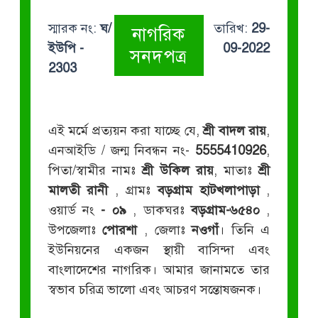
স্মারক নং:
ঘ/
তারিখ:
29-
নাগরিক
ইউপি -
09-2022
সনদপত্র
2303
এই মর্মে প্রত্যয়ন করা যাচ্ছে যে,
শ্রী বাদল রায়
,
এনআইডি / জন্ম নিবন্ধন নং-
5555410926
,
পিতা/স্বামীর নামঃ
শ্রী উকিল রায়
, মাতাঃ
শ্রী
মালতী রানী
, গ্রামঃ
বড়গ্রাম হাটখলাপাড়া
,
ওয়ার্ড নং
- ০৯
, ডাকঘরঃ
বড়গ্রাম-৬৫৪০
,
উপজেলাঃ
পোরশা
, জেলাঃ
নওগাঁ
। তিনি এ
ইউনিয়নের একজন স্থায়ী বাসিন্দা এবং
বাংলাদেশের নাগরিক। আমার জানামতে তার
স্বভাব চরিত্র ভালো এবং আচরণ সন্তোষজনক।