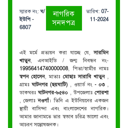
স্মারক নং:
ঘ/
তারিখ:
07-
নাগরিক
ইউপি -
11-2024
সনদপত্র
6807
এই মর্মে প্রত্যয়ন করা যাচ্ছে যে,
সারমিন
খাতুন
, এনআইডি / জন্ম নিবন্ধন নং-
19956414740000008
, পিতা/স্বামীর নামঃ
স্বপন হোসেন
, মাতাঃ
মোছাঃ সারাবি খাতুন
,
গ্রামঃ
ঘাটনগর (ছয়ঘাটি)
, ওয়ার্ড নং
- ০৩
,
ডাকঘরঃ
ঘাটনগর-৬৫৪০
, উপজেলাঃ
পোরশা
, জেলাঃ
নওগাঁ
। তিনি এ ইউনিয়নের একজন
স্থায়ী বাসিন্দা এবং বাংলাদেশের নাগরিক।
আমার জানামতে তার স্বভাব চরিত্র ভালো এবং
আচরণ সন্তোষজনক।