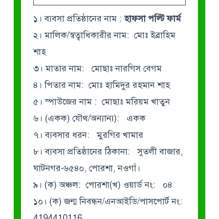
১। ব্যবসা প্রতিষ্ঠানের নাম :
হাফসা পল্টি ফার্ম
২। মালিক/স্বত্বাধিকারীর নাম: মোঃ ইব্রাহিম
শাহ
৩। মাতার নাম: মোছাঃ নারগিস বেগম
৪। পিতার নাম: মোঃ হামিদুর রহমান শাহ
৫। স্পাউজের নাম : মোছাঃ মরিয়ম খাতুন
৬। (একক) যৌথ/অন্যান্য): একক
৭। ব্যবসার ধরন: মুরগির খামার
৮। ব্যবসা প্রতিষ্ঠানের ঠিকানা: সুতলী বাজার,
ঘাটনগর-৬৫৪০, পোরশা, নওগাঁ।
৯। (ক) অঞ্চল: পোরশা
(খ) ওয়ার্ড নং: ০৪
১০। (ক) জন্ম নিবন্ধন/এনআইডি/পাসপোর্ট নং:
4194410116