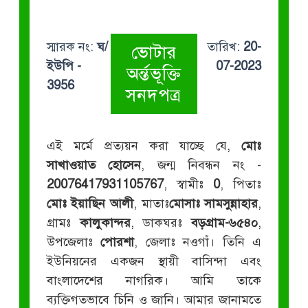
স্মারক নং:
ঘ/
তারিখ:
20-
ভোটার
ইউপি -
07-2023
অর্ন্তভূক্তি
3956
সনদপত্র
এই মর্মে প্রত্যয়ন করা যাচ্ছে যে,
মোঃ
সাখাওয়াত হোসেন
, জন্ম নিবন্ধন নং -
20076417931105767
, স্বামীঃ
0
, পিতাঃ
মোঃ ইয়াছিন আলী
, মাতাঃ
মোসাঃ সামসুন্নাহার
,
গ্রামঃ
কালুকান্দর
, ডাকঘরঃ
বড়গ্রাম-৬৫৪০
,
উপজেলাঃ
পোরশা
, জেলাঃ নওগাঁ। তিনি এ
ইউনিয়নের একজন স্থায়ী বাসিন্দা এবং
বাংলাদেশের নাগরিক। আমি তাকে
ব্যক্তিগতভাবে চিনি ও জানি। আমার জানামতে