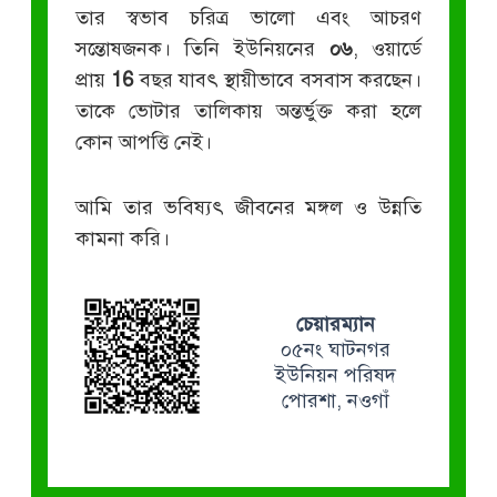
তার স্বভাব চরিত্র ভালো এবং আচরণ
সন্তোষজনক। তিনি ইউনিয়নের
০৬
, ওয়ার্ডে
প্রায়
16
বছর যাবৎ স্থায়ীভাবে বসবাস করছেন।
তাকে ভোটার তালিকায় অন্তর্ভুক্ত করা হলে
কোন আপত্তি নেই।
আমি তার ভবিষ্যৎ জীবনের মঙ্গল ও উন্নতি
কামনা করি।
চেয়ারম্যান
০৫নং ঘাটনগর
ইউনিয়ন পরিষদ
পোরশা, নওগাঁ