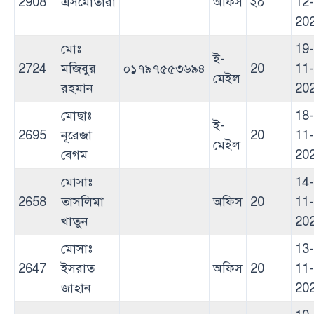
2908
এসমোতারা
অফিস
২০
12-
20
মোঃ
19-
ই-
2724
মজিবুর
০১৭৯৭৫৫৩৬৯৪
20
11-
মেইল
রহমান
20
মোছাঃ
18-
ই-
2695
নূরেজা
20
11-
মেইল
বেগম
20
মোসাঃ
14-
2658
তাসলিমা
অফিস
20
11-
খাতুন
20
মোসাঃ
13-
2647
ইসরাত
অফিস
20
11-
জাহান
20