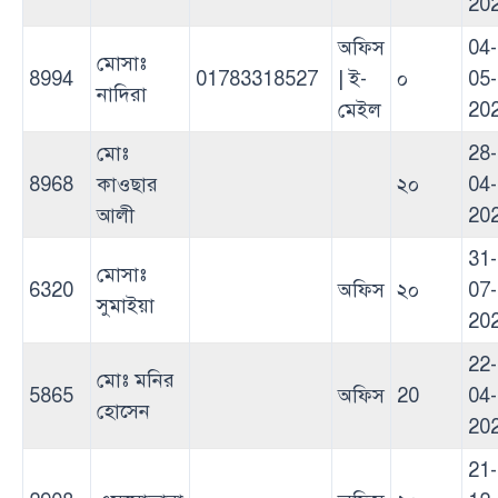
20
অফিস
04-
মোসাঃ
8994
01783318527
| ই-
০
05-
নাদিরা
মেইল
20
মোঃ
28-
8968
কাওছার
২০
04-
আলী
20
31-
মোসাঃ
6320
অফিস
২০
07-
সুমাইয়া
20
22-
মোঃ মনির
5865
অফিস
20
04-
হোসেন
20
21-