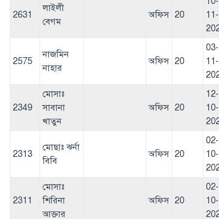
10-
লাইলী
2631
অফিস
20
11-
বেগম
20
03-
নাজমিন
2575
অফিস
20
11-
নাহার
20
মোসাঃ
12-
2349
সাবানা
অফিস
20
10-
খাতুন
20
02-
মোছাঃ ঝর্না
2313
অফিস
20
10-
বিবি
20
মোসাঃ
02-
2311
শিরিনা
অফিস
20
10-
আক্তার
20